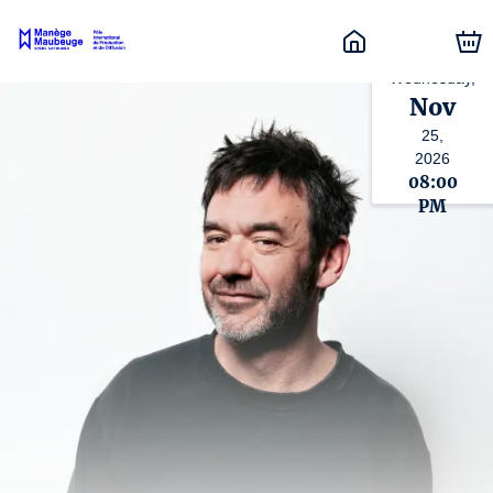
Wednesday,
Nov
25,
2026
08:00
PM