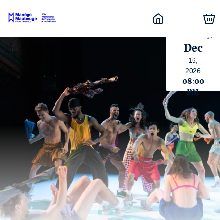
Wednesday,
Dec
16,
2026
08:00
PM