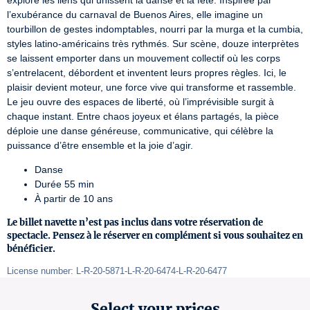
explore les liens qui unissent la danse et la fête. Inspirée par 
l’exubérance du carnaval de Buenos Aires, elle imagine un 
tourbillon de gestes indomptables, nourri par la murga et la cumbia, 
styles latino-américains très rythmés. Sur scène, douze interprètes 
se laissent emporter dans un mouvement collectif où les corps 
s’entrelacent, débordent et inventent leurs propres règles. Ici, le 
plaisir devient moteur, une force vive qui transforme et rassemble. 
Le jeu ouvre des espaces de liberté, où l’imprévisible surgit à 
chaque instant. Entre chaos joyeux et élans partagés, la pièce 
déploie une danse généreuse, communicative, qui célèbre la 
puissance d’être ensemble et la joie d’agir.
Danse
Durée 55 min
À partir de 10 ans
Le billet navette n’est pas inclus dans votre réservation de
spectacle. Pensez à le réserver en complément si vous souhaitez en
bénéficier.
License number: L-R-20-5871-L-R-20-6474-L-R-20-6477
Select your prices