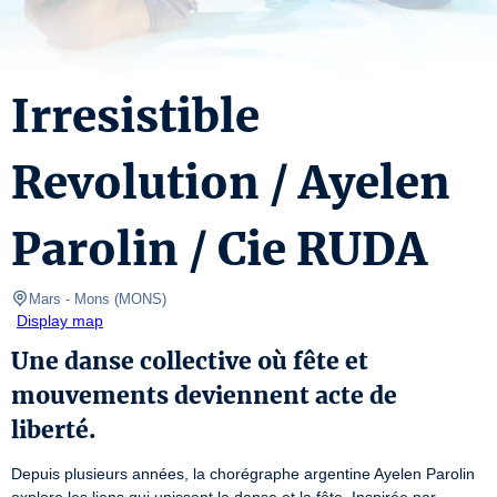
Irresistible
Revolution / Ayelen
Parolin / Cie RUDA
Mars - Mons
(
MONS
)
Display map
Une danse collective où fête et
mouvements deviennent acte de
liberté.
Depuis plusieurs années, la chorégraphe argentine Ayelen Parolin 