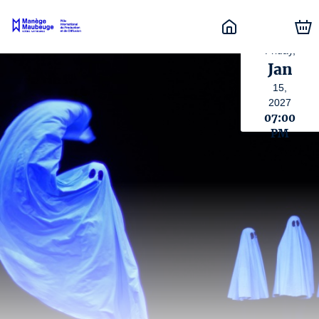
Friday,
Jan
15,
2027
07:00
PM