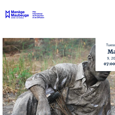
Tues
M
9,
2
07:0