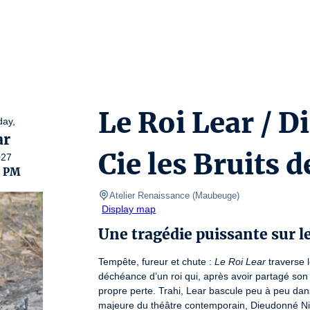
Le Roi Lear / 
day,
ar
Cie les Bruits d
027
0 PM
Atelier Renaissance
(
Maubeuge
)
Display map
Une tragédie puissante sur le
Tempête, fureur et chute : 
Le Roi Lear
 traverse 
déchéance d’un roi qui, après avoir partagé son r
propre perte. Trahi, Lear bascule peu à peu dans 
majeure du théâtre contemporain, Dieudonné Nia