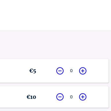
€5
0
€10
0