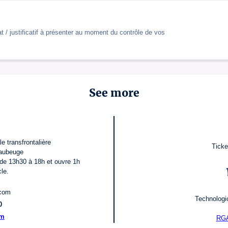
t / justificatif à présenter au moment du contrôle de vos
See more
 transfrontalière
Ticke
Maubeuge
i de 13h30 à 18h et ouvre 1h
le.
.com
Technologic
0
om
RGA