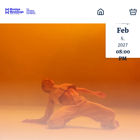
Friday,
Feb
5,
2027
08:00
PM