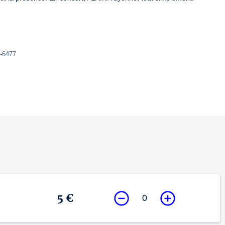
0-6477
5 €
0