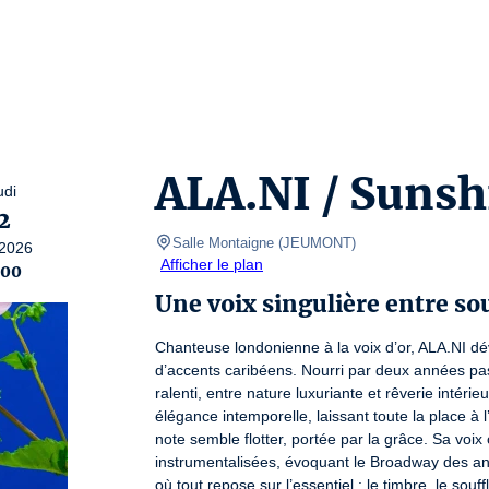
ALA.NI / Sunsh
udi
2
Salle Montaigne
(
JEUMONT
)
2026
Afficher le plan
:00
Une voix singulière entre sou
Chanteuse londonienne à la voix d’or, ALA.NI dév
d’accents caribéens. Nourri par deux années pa
ralenti, entre nature luxuriante et rêverie intéri
élégance intemporelle, laissant toute la place à 
note semble flotter, portée par la grâce. Sa voix
instrumentalisées, évoquant le Broadway des ann
où tout repose sur l’essentiel : le timbre, le so