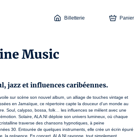
Billetterie
Panier
ine Music
l, jazz et influences caribéennes.
oile sur scène son nouvel album, un alliage de touches vintage et 
ssées en Jamaïque, ce répertoire capte la douceur d’un monde au 
eure. Soul, calypso, bossa, folk… les influences se mêlent avec une 
l’émotion. Solaire, ALA.NI déploie son univers lumineux, où chaque 
 cristalline traverse des chansons hypnotiques, à peine 
ées 30. Entourée de quelques instruments, elle crée un écrin épuré 
uffle, la présence. En concert, ALA.NI rayonne, tout simplement.