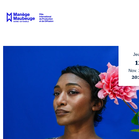
Je
1
Nov.
20